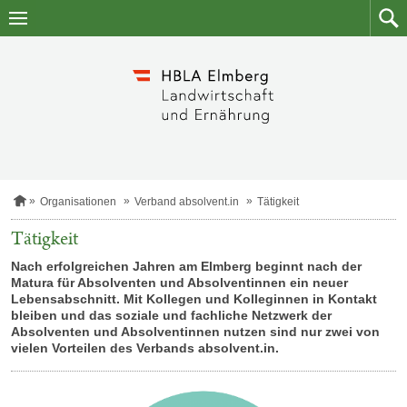
Zum
Zum
Inhalt
Such
springen
S
Organisationen
Verband absolvent.in
Tätigkeit
t
a
Tätigkeit
r
t
Nach erfolgreichen Jahren am Elmberg beginnt nach der
s
Matura für Absolventen und Absolventinnen ein neuer
e
Lebensabschnitt. Mit Kollegen und Kolleginnen in Kontakt
i
bleiben und das soziale und fachliche Netzwerk der
t
Absolventen und Absolventinnen nutzen sind nur zwei von
e
vielen Vorteilen des Verbands
absolvent.in.