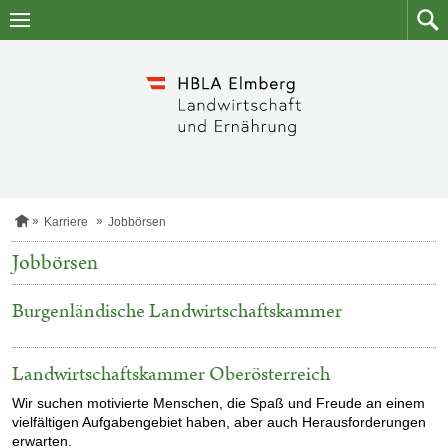
Zum
Zum
Inhalt
Such
springen
S
Karriere
Jobbörsen
t
a
Jobbörsen
r
t
s
Burgenländische Landwirtschaftskammer
e
i
t
e
Landwirtschaftskammer Oberösterreich
Wir suchen motivierte Menschen, die Spaß und Freude an einem
vielfältigen Aufgabengebiet haben, aber auch Herausforderungen
erwarten.