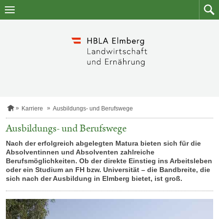
Zum
Zum
Inhalt
Such
springen
S
Karriere
Ausbildungs- und Berufswege
t
a
Ausbildungs- und Berufswege
r
t
Nach der erfolgreich abgelegten Matura bieten sich für die
s
Absolventinnen und Absolventen zahlreiche
e
Berufsmöglichkeiten. Ob der direkte Einstieg ins Arbeitsleben
i
oder ein Studium an FH bzw. Universität – die Bandbreite, die
t
sich nach der Ausbildung in Elmberg bietet, ist groß.
e