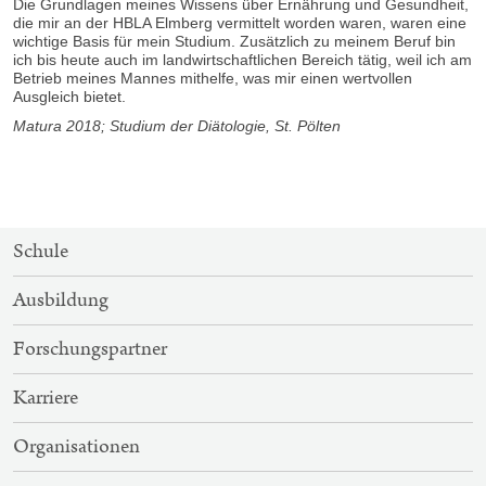
Die Grundlagen meines Wissens über Ernährung und Gesundheit,
die mir an der HBLA Elmberg vermittelt worden waren, waren eine
wichtige Basis für mein Studium. Zusätzlich zu meinem Beruf bin
ich bis heute auch im landwirtschaftlichen Bereich tätig, weil ich am
Betrieb meines Mannes mithelfe, was mir einen wertvollen
Ausgleich bietet.
Matura 2018; Studium der Diätologie, St. Pölten
SITEMAP-
Schule
NAVIGATION
Ausbildung
Forschungspartner
Karriere
Organisationen