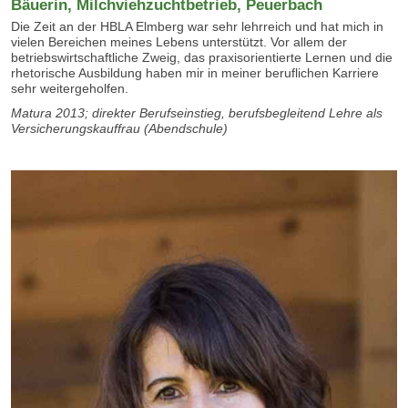
Bäuerin, Milchviehzuchtbetrieb, Peuerbach
Die Zeit an der HBLA Elmberg war sehr lehrreich und hat mich in
vielen Bereichen meines Lebens unterstützt. Vor allem der
betriebswirtschaftliche Zweig, das praxisorientierte Lernen und die
rhetorische Ausbildung haben mir in meiner beruflichen Karriere
sehr weitergeholfen.
Matura 2013; direkter Berufseinstieg, berufsbegleitend Lehre als
Versicherungskauffrau (Abendschule)