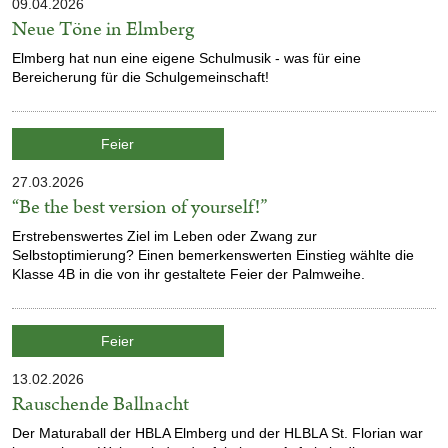
09.04.2026
Veröffentlicht
Neue Töne in Elmberg
am
Elmberg hat nun eine eigene Schulmusik - was für eine
Bereicherung für die Schulgemeinschaft!
Kategorie:
Feier
27.03.2026
Veröffentlicht
“Be the best version of yourself!”
am
Erstrebenswertes Ziel im Leben oder Zwang zur
Selbstoptimierung? Einen bemerkenswerten Einstieg wählte die
Klasse 4B in die von ihr gestaltete Feier der Palmweihe.
Kategorie:
Feier
13.02.2026
Veröffentlicht
Rauschende Ballnacht
am
Der Maturaball der HBLA Elmberg und der HLBLA St. Florian war