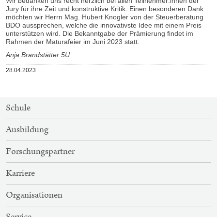
Wir bedanken uns recht herzlich bei allen Teilnehmer:innen der
Jury für ihre Zeit und konstruktive Kritik. Einen besonderen Dank
möchten wir Herrn Mag. Hubert Knogler von der Steuerberatung
BDO aussprechen, welche die innovativste Idee mit einem Preis
unterstützen wird. Die Bekanntgabe der Prämierung findet im
Rahmen der Maturafeier im Juni 2023 statt.
Anja Brandstätter 5U
Veröffentlicht
28.04.2023
am
SITEMAP-
Schule
NAVIGATION
Ausbildung
Forschungspartner
Karriere
Organisationen
Service