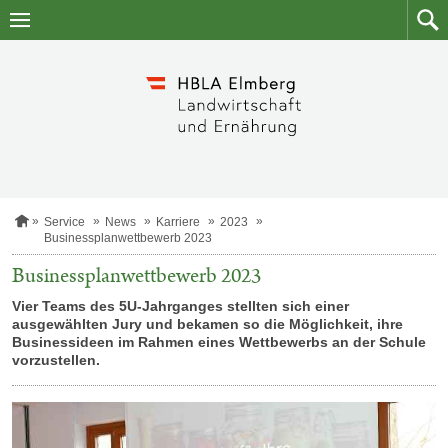
Zum
Zum
Inhalt
Such
springen
S
Service
News
Karriere
2023
t
Businessplanwettbewerb 2023
a
r
Businessplanwettbewerb 2023
t
s
Vier Teams des 5U-Jahrganges stellten sich einer
e
ausgewählten Jury und bekamen so die Möglichkeit, ihre
i
Businessideen im Rahmen eines Wettbewerbs an der Schule
t
vorzustellen.
e