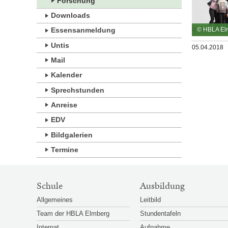
Forschung
Downloads
© HBLA El
Essensanmeldung
Untis
Veröffentlicht
05.04.2018
am
Mail
Kalender
Sprechstunden
Anreise
EDV
Bildgalerien
Termine
SITEMAP-
Schule
Ausbildung
NAVIGATION
Allgemeines
Leitbild
Team der HBLA Elmberg
Stundentafeln
Internat
Aufnahme