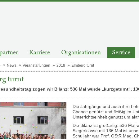
partner
Karriere
Organisationen
Service
e
News
Veranstaltungen
2018
Elmberg turnt
g turnt
esundheitstag zogen wir Bilanz: 536 Mal wurde „kurzgeturnt“, 13
Die Jahrgänge und auch ihre Leh
Chance genützt und fleißig im Unt
Unterrichtseinheit genutzt um ak
Die Bilanz ist großartig: 536 Ma
Siegerklasse mit 136 Mal ist unse
Schuljahr war Prof. OStR Mag. Ch