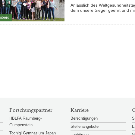
Anlässlich des Weltgesundheitstag
dem unsere Sieger geehrt und mit
mberg
Forschungspartner
Karriere
O
HBLFA Raumberg-
Berechtigungen
S
Gumpenstein
Stellenangebote
E
Tochigi Gymnasium Japan
Jobbörsen
V