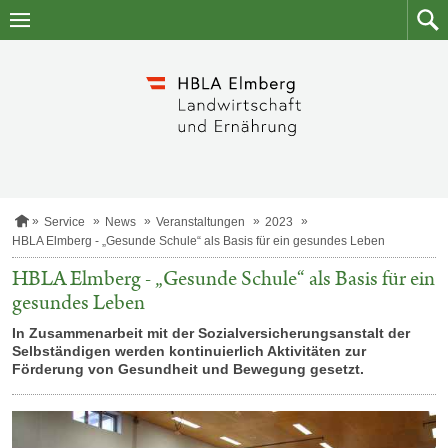
Zum
Zum
Inhalt
Such
springen
S
Service
News
Veranstaltungen
2023
t
HBLA Elmberg - „Gesunde Schule“ als Basis für ein gesundes Leben
a
r
HBLA Elmberg - „Gesunde Schule“ als Basis für ein
t
gesundes Leben
s
e
In Zusammenarbeit mit der Sozialversicherungsanstalt der
i
t
Selbständigen werden kontinuierlich Aktivitäten zur
e
Förderung von Gesundheit und Bewegung gesetzt.