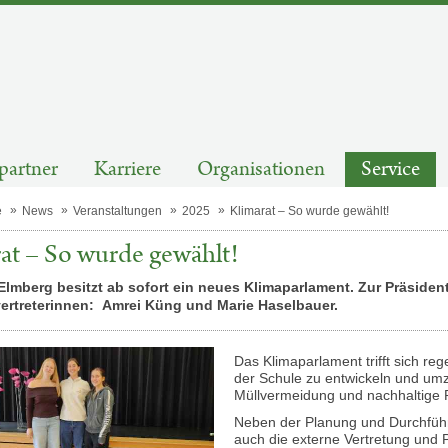
partner
Karriere
Organisationen
Service
e
News
Veranstaltungen
2025
Klimarat – So wurde gewählt!
at – So wurde gewählt!
lmberg besitzt ab sofort ein neues Klimaparlament. Zur Präsidenti
vertreterinnen: Amrei Küng und Marie Haselbauer.
Das Klimaparlament trifft sich r
der Schule zu entwickeln und um
Müllvermeidung und nachhaltige P
Neben der Planung und Durchführ
auch die externe Vertretung und P