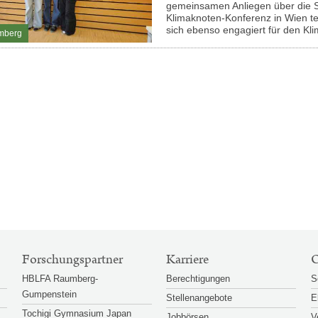
gemeinsamen Anliegen über die S
Klimaknoten-Konferenz in Wien tei
sich ebenso engagiert für den Kl
mberg
Forschungspartner
Karriere
O
HBLFA Raumberg-
Berechtigungen
S
Gumpenstein
Stellenangebote
E
Tochigi Gymnasium Japan
Jobbörsen
V