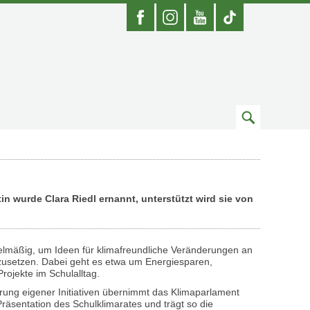
Facebook
Instagram
Youtube
Zum
Suchfeld
n wurde Clara Riedl ernannt, unterstützt wird sie von
egelmäßig, um Ideen für klimafreundliche Veränderungen an
zusetzen. Dabei geht es etwa um Energiesparen,
rojekte im Schulalltag.
ung eigener Initiativen übernimmt das Klimaparlament
räsentation des Schulklimarates und trägt so die