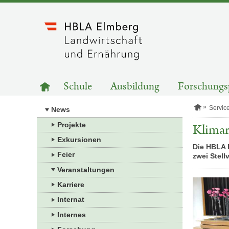
Zum
Inhalt
springen
HAUPTNAVIGATION
Zur
Schule
Ausbildung
Forschungs
Startseite
S
Servic
News
t
a
Projekte
Klimar
r
Exkursionen
t
Die HBLA E
s
Feier
zwei Stell
e
i
Veranstaltungen
t
e
Karriere
Internat
Internes