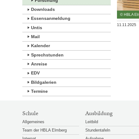
Forschung
Downloads
© HBLA El
Essensanmeldung
Veröffentlicht
11.11.2025
Untis
am
Mail
Kalender
Sprechstunden
Anreise
EDV
Bildgalerien
Termine
SITEMAP-
Schule
Ausbildung
NAVIGATION
Allgemeines
Leitbild
Team der HBLA Elmberg
Stundentafeln
Internat
Aufnahme