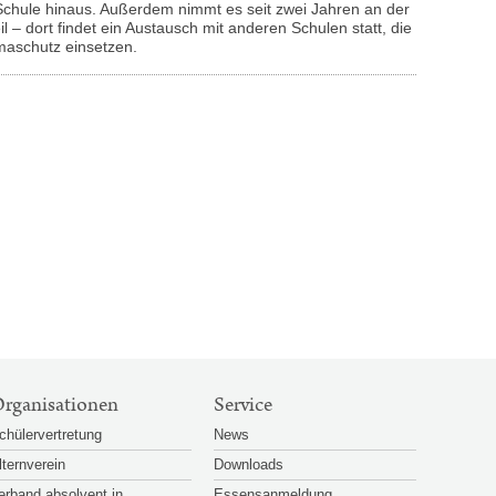
chule hinaus. Außerdem nimmt es seit zwei Jahren an der
l – dort findet ein Austausch mit anderen Schulen statt, die
imaschutz einsetzen.
rganisationen
Service
chülervertretung
News
lternverein
Downloads
erband absolvent.in
Essensanmeldung