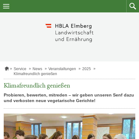
Zum
Zum
Inhalt
Such
springen
S
Service
News
Veranstaltungen
2025
t
Klimafreundlich genießen
a
r
Klimafreundlich genießen
t
s
Probieren, bewerten, mitreden – wir geben unseren Senf dazu
e
und verkosten neue vegetarische Gerichte!
i
t
e